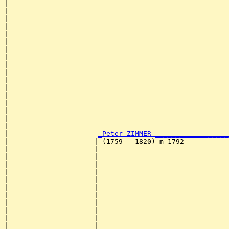
|                                                      
|                                                      
|                                                      
|                                                      
|                                                      
|                                                      
|                                                      
|                                                      
|                                                      
|                                                      
|                                                      
|                                                      
|                                                      
|                                                      
|                                                      
|                                                      
|                                                      
|                      
_Peter ZIMMER __________________
|                     | (1759 - 1820) m 1792           
|                     |                                
|                     |                                
|                     |                                
|                     |                                
|                     |                                
|                     |                                
|                     |                                
|                     |                                
|                     |                                
|                     |                                
|                     |                                