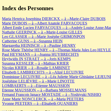
Index des Personnes
Maria Henrica Josephina DIERCKX -- à --Marie-Claire DUBOIS
Marie DUBOIS -- à --Albert Anatole FARVACQUES
Albert Emile Lucien FARVACQUES -- à --Andrée Louise Anne-M
Nathalie GEERINCK -- à --Marie-Louise GILLES
Leo GLASSER -- à --Marie Josèphe GRIMONPON
Catherine GUNS -- à --Susanna HEIN
Margaretha HEINISCH -- à --Pauline HENRY
Rose Marie Thérèse HENRY -- à --Thomas Maria Jules Leo HEYL
Paul HEYMANS -- à --Joanna HUYBRECHTS
Heylwidis IN STRAET -- à --Joris KEMPS
Susanna KESSLER -- à --Mathias KRIER
Nicolas KRIER -- à --Rosalie LAMBINET
Elisabeth LAMBRECHTS -- à --Alizé LECUIVRE
Dominique LECUIVRE -- à --Léa Juliette Marie Ghislaine LEJEUN
Joséphine LELIÈVRE -- à --Marie LINOTTE
LOMBAERTS -- à --Etienne MAUSSION
Etienne MAUSSION -- à --Barbara MOSSELMANS
Fernand François Ignace MOSTADE -- à --Yoshiyuki NISHIO
Anne Marie NONCLERCK -- à --Maria PEETERS
Yvonne PEETERS -- à --Elisabeth QUANIERS