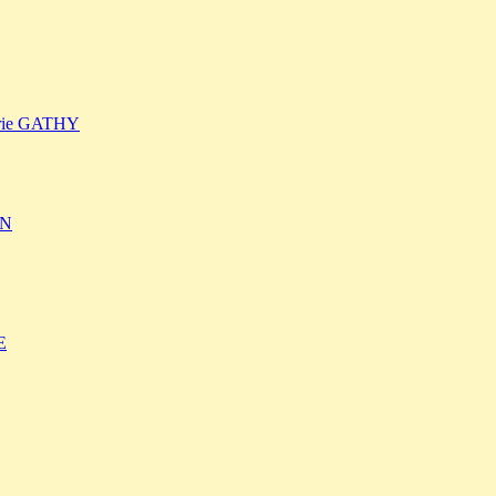
arie GATHY
EN
E