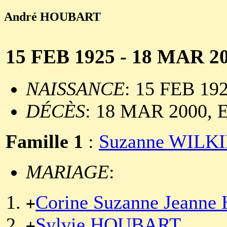
André HOUBART
15 FEB 1925 - 18 MAR 2
NAISSANCE
: 15 FEB 192
DÉCÈS
: 18 MAR 2000, Et
Famille 1
:
Suzanne WILK
MARIAGE
:
Corine Suzanne Jeann
+
Sylvie HOUBART
+